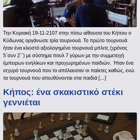
Την Κυριακή 19-11-2107 στην πίσω αίθουσα του Κήπου ο
Κύδωνας οργάνωσε τρία τουρνουά. Το πρώτο τουρνουά
ήταν ένα κλειστό αξιολογημένο τουρνουά μπλιτς (χρόνος
5΄συν 2΄΄) με σύστημα πουλ 7 γύρων με την συμμετοχή
έμπειρων ενηλίκων και προχωρημένων παιδιών. Ήταν ένα
ισχυρό τουρνουά που το απόλαυσαν οι παίκτες καθώς, ενώ
τα τουρνουά που απευθύνονται στα παιδιά […]
Κήπος: ένα σκακιστικό στέκι
γεννιέται