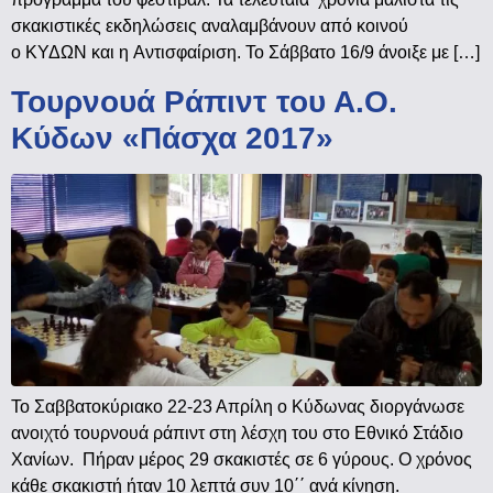
σκακιστικές εκδηλώσεις αναλαμβάνουν από κοινού
ο ΚΥΔΩΝ και η Αντισφαίριση. Το Σάββατο 16/9 άνοιξε με […]
Τουρνουά Ράπιντ του Α.Ο.
Κύδων «Πάσχα 2017»
Το Σαββατοκύριακο 22-23 Απρίλη ο Κύδωνας διοργάνωσε
ανοιχτό τουρνουά ράπιντ στη λέσχη του στο Εθνικό Στάδιο
Χανίων. Πήραν μέρος 29 σκακιστές σε 6 γύρους. Ο χρόνος
κάθε σκακιστή ήταν 10 λεπτά συν 10΄΄ ανά κίνηση.