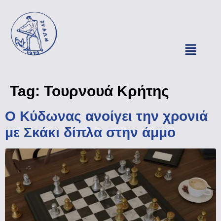
Tag:
Τουρνουά Κρήτης
Ο Κύδωνας ανοίγει την χρονιά
με Σκάκι δίπλα στην άμμο