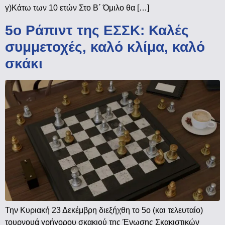
γ)Κάτω των 10 ετών Στο Β΄ Όμιλο θα […]
5ο Ράπιντ της ΕΣΣΚ: Καλές
συμμετοχές, καλό κλίμα, καλό
σκάκι
Την Κυριακή 23 Δεκέμβρη διεξήχθη το 5ο (και τελευταίο)
τουρνουά γρήγορου σκακιού της Ένωσης Σκακιστικών