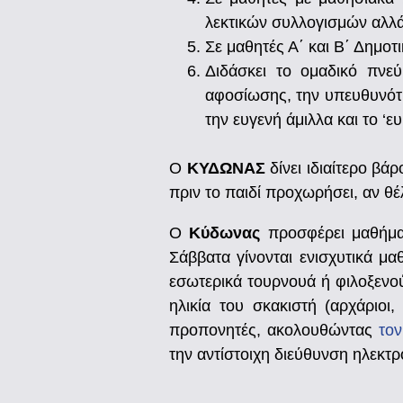
λεκτικών συλλογισμών αλλά
Σε μαθητές Α΄ και Β΄ Δημο
Διδάσκει το ομαδικό πνεύ
αφοσίωσης, την υπευθυνότητα
την ευγενή άμιλλα και το ‘ε
Ο
ΚΥΔΩΝΑΣ
δίνει ιδιαίτερο βά
πριν το παιδί προχωρήσει, αν θέ
Ο
Κύδωνας
προσφέρει μαθήμα
Σάββατα γίνονται ενισχυτικά μα
εσωτερικά τουρνουά ή φιλοξενού
ηλικία του σκακιστή (αρχάριοι
προπονητές, ακολουθώντας
το
την αντίστοιχη διεύθυνση ηλεκτ