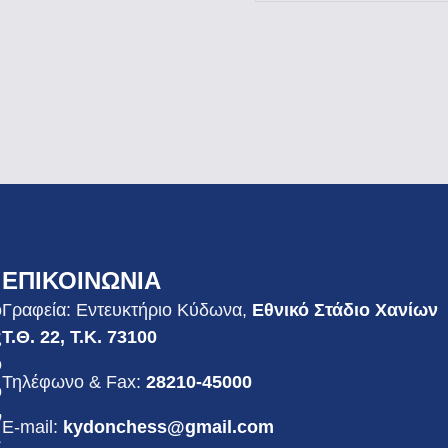
ΕΠΙΚΟΙΝΩΝΙΑ
ο
Γραφεία: Εντευκτήριο Κύδωνα,
Εθνικό Στάδιο Χανίων
ς
Τ.Θ. 22, Τ.Κ. 73100
ο
Τηλέφωνο & Fax:
28210-45000
ο
ν
E-mail:
kydonchess@gmail.com
ς