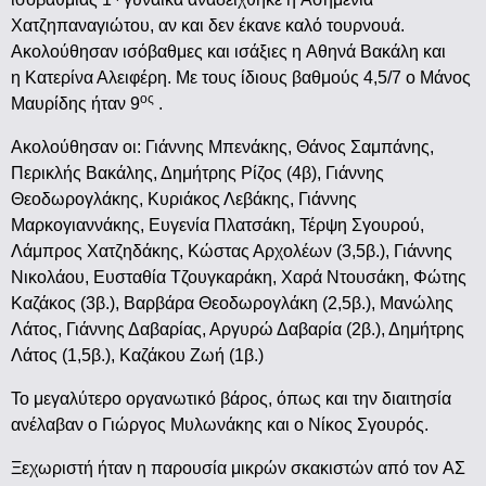
Χατζηπαναγιώτου, αν και δεν έκανε καλό τουρνουά.
Ακολούθησαν ισόβαθμες και ισάξιες η Αθηνά Βακάλη και
η Κατερίνα Αλειφέρη. Με τους ίδιους βαθμούς 4,5/7 ο Μάνος
ος
Μαυρίδης ήταν 9
.
Ακολούθησαν οι: Γιάννης Μπενάκης, Θάνος Σαμπάνης,
Περικλής Βακάλης, Δημήτρης Ρίζος (4β), Γιάννης
Θεοδωρογλάκης, Κυριάκος Λεβάκης, Γιάννης
Μαρκογιαννάκης, Ευγενία Πλατσάκη, Τέρψη Σγουρού,
Λάμπρος Χατζηδάκης, Κώστας Αρχολέων (3,5β.), Γιάννης
Νικολάου, Ευσταθία Τζουγκαράκη, Χαρά Ντουσάκη, Φώτης
Καζάκος (3β.), Βαρβάρα Θεοδωρογλάκη (2,5β.), Μανώλης
Λάτος, Γιάννης Δαβαρίας, Αργυρώ Δαβαρία (2β.), Δημήτρης
Λάτος (1,5β.), Καζάκου Ζωή (1β.)
Το μεγαλύτερο οργανωτικό βάρος, όπως και την διαιτησία
ανέλαβαν ο Γιώργος Μυλωνάκης και ο Νίκος Σγουρός.
Ξεχωριστή ήταν η παρουσία μικρών σκακιστών από τον ΑΣ