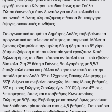
εργαζόμενοι του Κέντρου και ιδιαιτέρως η κα Σούλα
Ζώτου έκαναν ό,τι ήταν δυνατόν για να διευκολυνθεί το
τουρνουά. Η άνετη, κλιματιζόμενη αίθουσα δημιούργησε
άψογες σκακιστικές συνθήκες.
Στο αγωνιστικό κομμάτι ο Δημήτρης Λαδάς επιβεβαίωσε τα
προγνωστικά και τελείωσε αήττητος το τουρνουά. Μάλιστα
ο
έχοντας εξασφαλίσει την πρώτη θέση ήδη από το 6
γύρο,
ζήτησε εξαίρεση από τον τελευταίο γιατί εργαζόταν. Κατά
δήλωση όμως του ίδιου κάποιοι αντίπαλοί του …τού έβαλαν
η
δύσκολα. Στη 2
θέση ο Γιάννης Βουλγαράκης με 5,5/7
έπαιξε καλό σκάκι και μάλλον αδίκησε τον εαυτό του στην
ος
παρτίδα με τον Λαδά. 3
ο 12χρονος Γιάννης Αλειφέρης με
5/7β. δείχνει να ανεβαίνει συνεχώς. Με τους ίδιους βαθμούς
ος
5/7 ο μικρός Γιώργος Στράλης (γεν. 2010!) έμεινε 4
στις
λεπτομέρειες, όπως και ο ισόβαθμος Κωνσταντίνος
Ζιώμας με 5/7β. της Ευβοϊκής με καταγωγή όμως χανιώτικη.
Ακολούθησαν τρία κορίτσια στους 4,5 βαθμούς. Στα κριτήρια
η
ισοβαθμίας 1
γυναίκα αναδείχθηκε η Ασημένια