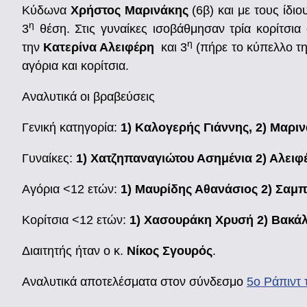
Κύδωνα
Χρήστος Μαρινάκης
(6β) και με τους ίδι
η
3
θέση. Στις γυναίκες ισοβάθμησαν τρία κορίτσια
η
την
Κατερίνα Αλειφέρη
και 3
(πήρε το κύπελλο τη
αγόρια και κορίτσια.
Αναλυτικά οι βραβεύσεις
Γενική κατηγορία:
1) Καλογερής Γιάννης, 2) Μαρι
Γυναίκες:
1) Χατζηπαναγιώτου Ασημένια 2) Αλειφ
Αγόρια <12 ετών:
1) Μαυρίδης Αθανάσιος 2) Σαμπ
Κορίτσια <12 ετών:
1) Χασουράκη Χρυσή 2) Βακά
Διαιτητής ήταν ο κ.
Νίκος Σγουρός
.
Αναλυτικά αποτελέσματα στον σύνδεσμο
5ο Ράπιντ