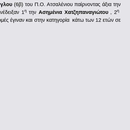
ογλου
(6β) του Π.Ο. Ατσαλένιου παίρνοντας άξια την
η
η
νέδειξαν 1
την
Ασημένια Χατζηπαναγιώτου
, 2
μές έγιναν και στην κατηγορία κάτω των 12 ετών σε