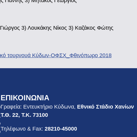
ς Γιάννης 3) Μητάκος Γεώργιος
 Γιώργος 3) Λουκάκης Νίκος 3) Καζάκος Φώτης
ικό τουρνουά Κύδων-ΟΦΣΧ_Φθινόπωρο 2018
ΕΠΙΚΟΙΝΩΝΙΑ
ο
Γραφεία: Εντευκτήριο Κύδωνα,
Εθνικό Στάδιο Χανίων
ς
Τ.Θ. 22, Τ.Κ. 73100
ο
Τηλέφωνο & Fax:
28210-45000
ο