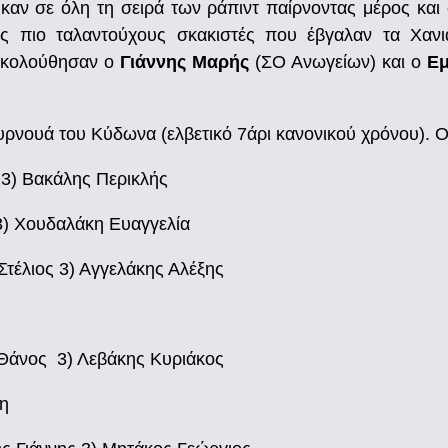
ηκαν σε όλη τη σειρά των ράπιντ παίρνοντας μέρος και
 πιο ταλαντούχους σκακιστές που έβγαλαν τα Χανι
ακολούθησαν ο
Γιάννης Μαρής
(ΣΟ Ανωγείων) και ο
Ε
ρνουά του Κύδωνα (ελβετικό 7άρι κανονικού χρόνου). Οι ν
 3) Βακάλης Περικλής
 3) Χουδαλάκη Ευαγγελία
Στέλιος 3) Αγγελάκης Αλέξης
 Θάνος 3) Λεβάκης Κυριάκος
ψη