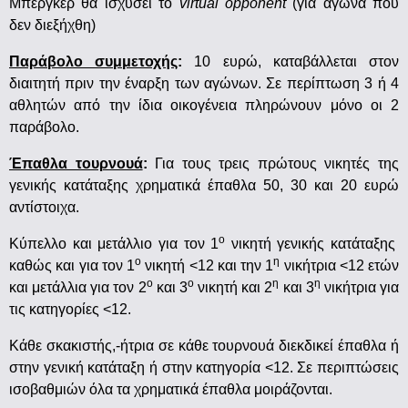
Μπέργκερ θα ισχύσει το
virtual
opponent
(για αγώνα που
δεν διεξήχθη)
Παράβολο συμμετοχής
:
10 ευρώ, καταβάλλεται στον
διαιτητή πριν την έναρξη των αγώνων. Σε περίπτωση 3 ή 4
αθλητών από την ίδια οικογένεια πληρώνουν μόνο οι 2
παράβολο.
Έπαθλα τουρνουά
:
Για τους τρεις πρώτους νικητές της
γενικής κατάταξης χρηματικά έπαθλα 50, 30 και 20 ευρώ
αντίστοιχα.
ο
Κύπελλο και μετάλλιο για τον 1
νικητή γενικής κατάταξης
ο
η
καθώς και για τον 1
νικητή <12 και την 1
νικήτρια <12 ετών
ο
ο
η
η
και μετάλλια για τον 2
και 3
νικητή και 2
και 3
νικήτρια για
τις κατηγορίες <12.
Κάθε σκακιστής,-ήτρια σε κάθε τουρνουά διεκδικεί έπαθλα ή
στην γενική κατάταξη ή στην κατηγορία <12. Σε περιπτώσεις
ισοβαθμιών όλα τα χρηματικά έπαθλα μοιράζονται.