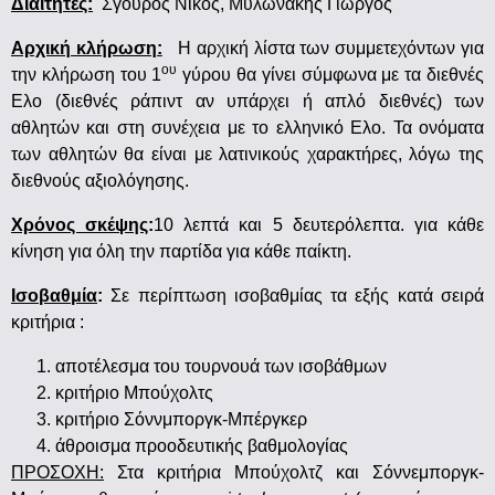
Διαιτητές:
Σγουρός Νίκος, Μυλωνάκης Γιώργος
Αρχική κλήρωση:
Η αρχική λίστα των συμμετεχόντων για
ου
την κλήρωση του 1
γύρου θα γίνει σύμφωνα με τα διεθνές
Ελο (διεθνές ράπιντ αν υπάρχει ή απλό διεθνές) των
αθλητών και στη συνέχεια με το ελληνικό Ελο. Τα ονόματα
των αθλητών θα είναι με λατινικούς χαρακτήρες, λόγω της
διεθνούς αξιολόγησης.
Χρόνος σκέψης
:
10 λεπτά και 5 δευτερόλεπτα. για κάθε
κίνηση για όλη την παρτίδα για κάθε παίκτη.
Ισοβαθμία
:
Σε περίπτωση ισοβαθμίας τα εξής κατά σειρά
κριτήρια :
αποτέλεσμα του τουρνουά των ισοβάθμων
κριτήριο Μπούχολτς
κριτήριο Σόννμποργκ-Μπέργκερ
άθροισμα προοδευτικής βαθμολογίας
ΠΡΟΣΟΧΗ:
Στα κριτήρια Μπούχολτζ και Σόννεμποργκ-