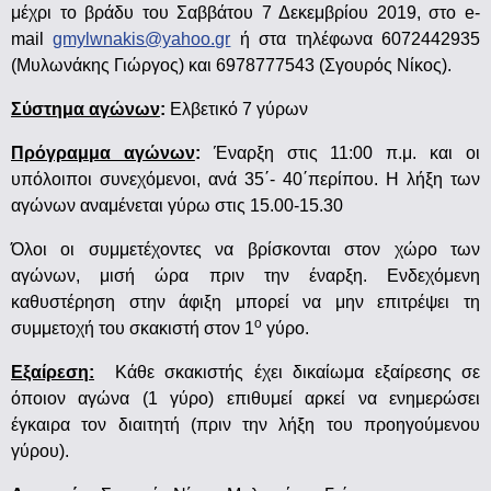
μέχρι το βράδυ του Σαββάτου 7 Δεκεμβρίου 2019, στο e-
mail
gmylwnakis@yahoo.gr
ή στα τηλέφωνα 6072442935
(Μυλωνάκης Γιώργος) και 6978777543 (Σγουρός Νίκος).
Σύστημα αγώνων
:
Ελβετικό 7 γύρων
Πρόγραμμα αγώνων
:
Έναρξη στις 11:00 π.μ. και οι
υπόλοιποι συνεχόμενοι, ανά 35΄- 40΄περίπου. Η λήξη των
αγώνων αναμένεται γύρω στις 15.00-15.30
Όλοι οι συμμετέχοντες να βρίσκονται στον χώρο των
αγώνων, μισή ώρα πριν την έναρξη. Ενδεχόμενη
καθυστέρηση στην άφιξη μπορεί να μην επιτρέψει τη
ο
συμμετοχή του σκακιστή στον 1
γύρο.
Εξαίρεση:
Κάθε σκακιστής έχει δικαίωμα εξαίρεσης σε
όποιον αγώνα (1 γύρο) επιθυμεί αρκεί να ενημερώσει
έγκαιρα τον διαιτητή (πριν την λήξη του προηγούμενου
γύρου).