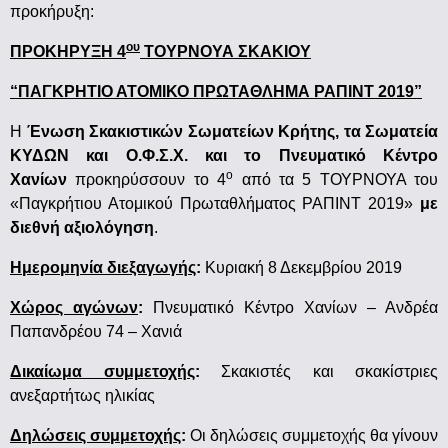
προκήρυξη:
ου
ΠΡΟΚΗΡΥΞΗ
4
ΤΟΥΡΝΟΥΑ ΣΚΑΚΙΟΥ
“ΠΑΓΚΡΗΤΙΟ ΑΤΟΜΙΚΟ ΠΡΩΤΑΘΛΗΜΑ ΡΑΠΙΝΤ 2019”
Η
Ένωση Σκακιστικών Σωματείων Κρήτης, τα Σωματεία
ΚΥΔΩΝ και Ο.Φ.Σ.Χ. και το Πνευματικό Κέντρο
ο
Χανίων
προκηρύσσουν το 4
από τα 5 ΤΟΥΡΝΟΥΑ του
«Παγκρήτιου Ατομικού Πρωταθλήματος ΡΑΠΙΝΤ 2019»
με
διεθνή αξιολόγηση
.
Ημερομηνία διεξαγωγής
:
Κυριακή 8 Δεκεμβρίου 2019
Χώρος αγώνων
:
Πνευματικό Κέντρο Χανίων – Ανδρέα
Παπανδρέου 74 – Χανιά
Δικαίωμα συμμετοχής
:
Σκακιστές και σκακίστριες
ανεξαρτήτως ηλικίας
Δηλώσεις συμμετοχής
:
Οι δηλώσεις συμμετοχής θα γίνουν