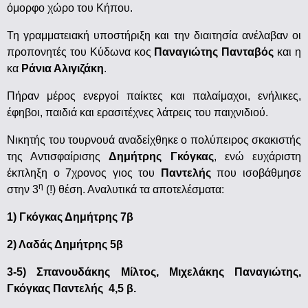
όμορφο χώρο του Κήπου.
Τη γραμματειακή υποστήριξη και την διαιτησία ανέλαβαν οι
προπονητές του Κύδωνα κος
Παναγιώτης Πανταβός
και η
κα
Ράνια Αλιγιζάκη
.
Πήραν μέρος ενεργοί παίκτες και παλαίμαχοι, ενήλικες,
έφηβοι, παιδιά και ερασιτέχνες λάτρεις του παιχνιδιού.
Νικητής του τουρνουά αναδείχθηκε ο πολύπειρος σκακιστής
της Αντισφαίρισης
Δημήτρης Γκόγκας
, ενώ ευχάριστη
έκπληξη ο 7χρονος γιος του
Παντελής
που ισοβάθμησε
η
στην 3
(!) θέση. Αναλυτικά τα αποτελέσματα:
1) Γκόγκας Δημήτρης 7β
2) Λαδάς Δημήτρης 5β
3-5) Σπανουδάκης Μίλτος, Μιχελάκης Παναγιώτης,
Γκόγκας Παντελής 4,5 β.