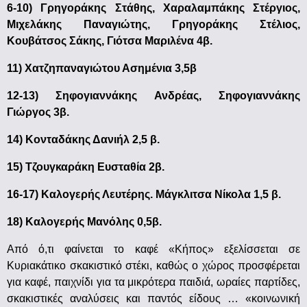
6-10) Γρηγοράκης Στάθης, Χαραλαμπάκης Στέργιος,
Μιχελάκης Παναγιώτης, Γρηγοράκης Στέλιος,
Κουβάτσος Σάκης, Γιότσα Μαριλένα 4β.
11) Χατζηπαναγιώτου Ασημένια 3,5β
12-13) Σηφογιαννάκης Ανδρέας, Σηφογιαννάκης
Γιώργος 3β.
14) Κονταδάκης Δανιήλ 2,5 β.
15) Τζουγκαράκη Ευσταθία 2β.
16-17) Καλογερής Λευτέρης. Μάγκλιτσα Νίκολα 1,5 β.
18) Καλογερής Μανόλης 0,5β.
Από ό,τι φαίνεται το καφέ «Κήπος» εξελίσσεται σε
Κυριακάτικο σκακιστικό στέκι, καθώς ο χώρος προσφέρεται
για καφέ, παιχνίδι για τα μικρότερα παιδιά, ωραίες παρτίδες,
σκακιστικές αναλύσεις και παντός είδους … «κοινωνική