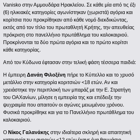
Vanisko στην Αμμουδάρα Ηρακλείου. Σε κάθε μία από τις έξι
(6) ηλικιακές κατηγορίες αγωνίστηκαν (χωριστά) αγόρια και
κορίτσια που προκρίθηκαν από κάθε νομό διεκδικώντας,
εκτός από τον τίτλο του πρωταθλητή Κρήτης, την απευθείας
πρόκριση στο πανελλήνιο πρωτάθλημα του καλοκαιριού.
Προκρίνονται τα δύο πρώτα αγόρια και το πρώτο κορίτσι
κάθε κατηγορίας.
Από τον Κύδωνα έφτασαν στην τελική φάση τέσσερα παιδιά:
Η έμπειρη
Δανάη Φιλοξένη
πήρε το Κύπελλο και το χρυσό
μετάλλιο στην κατηγορία κοριτσιών <18 ετών. Αν και
χρειάστηκε την περιπλοκή των μπαράζ με την Ε. Στρατήγη
του ΟΑΧανίων, μίλησε η εμπειρία της και επέδειξε την
ψυχραιμία που απαιτούν οι αγώνες μειωμένου χρόνου.
Φυσικά προκρίθηκε και για το Πανελλήνιο πρωτάθλημα του
καλοκαιριού.
Ο
Νίκος Γαλανάκης
στην ιδιαίτερα σκληρή και απαιτητική
κατηγορία των αγοριών <12 ετών έκανε ένα θαυμάσιο