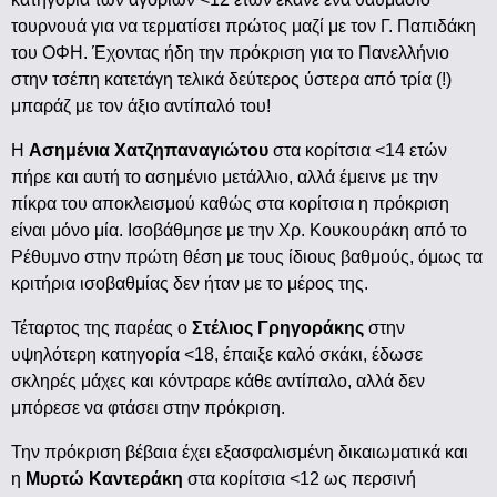
τουρνουά για να τερματίσει πρώτος μαζί με τον Γ. Παπιδάκη
του ΟΦΗ. Έχοντας ήδη την πρόκριση για το Πανελλήνιο
στην τσέπη κατετάγη τελικά δεύτερος ύστερα από τρία (!)
μπαράζ με τον άξιο αντίπαλό του!
Η
Ασημένια Χατζηπαναγιώτου
στα κορίτσια <14 ετών
πήρε και αυτή το ασημένιο μετάλλιο, αλλά έμεινε με την
πίκρα του αποκλεισμού καθώς στα κορίτσια η πρόκριση
είναι μόνο μία. Ισοβάθμησε με την Χρ. Κουκουράκη από το
Ρέθυμνο στην πρώτη θέση με τους ίδιους βαθμούς, όμως τα
κριτήρια ισοβαθμίας δεν ήταν με το μέρος της.
Τέταρτος της παρέας ο
Στέλιος Γρηγοράκης
στην
υψηλότερη κατηγορία <18, έπαιξε καλό σκάκι, έδωσε
σκληρές μάχες και κόντραρε κάθε αντίπαλο, αλλά δεν
μπόρεσε να φτάσει στην πρόκριση.
Την πρόκριση βέβαια έχει εξασφαλισμένη δικαιωματικά και
η
Μυρτώ Καντεράκη
στα κορίτσια <12 ως περσινή