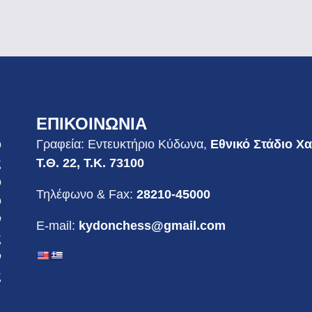
ΕΠΙΚΟΙΝΩΝΙΑ
ο
Γραφεία: Εντευκτήριο Κύδωνα,
Εθνικό Στάδιο Χ
ς
Τ.Θ. 22, Τ.Κ. 73100
ο
Τηλέφωνο & Fax:
28210-45000
ο
ν
E-mail:
kydonchess@gmail.com
ς
ν
ς