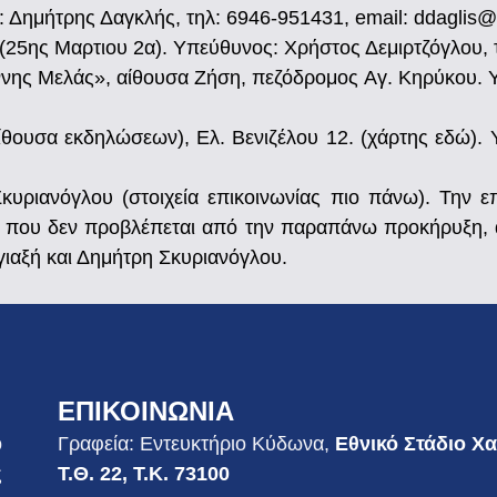
 Δημήτρης Δαγκλής, τηλ: 6946-951431, email: ddaglis
25ης Μαρτιου 2α). Υπεύθυνος: Χρήστος Δεμιρτζόγλου, 
ης Μελάς», αίθουσα Ζήση, πεζόδρομος Αγ. Κηρύκου. Υ
θουσα εκδηλώσεων), Ελ. Βενιζέλου 12. (χάρτης εδώ). 
κυριανόγλου (στοιχεία επικοινωνίας πιο πάνω). Την 
α που δεν προβλέπεται από την παραπάνω προκήρυξη, α
γιαξή και Δημήτρη Σκυριανόγλου.
ΕΠΙΚΟΙΝΩΝΙΑ
ο
Γραφεία: Εντευκτήριο Κύδωνα,
Εθνικό Στάδιο Χ
ς
Τ.Θ. 22, Τ.Κ. 73100