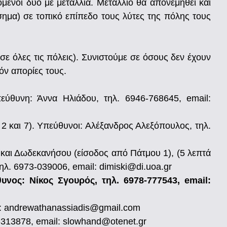
όμενοι δύο με μετάλλια. Μετάλλιο θα απονεμηθεί και
ημα) σε τοπικό επίπεδο τους λύτες της πόλης τους
ε όλες τις πόλεις). Συνιστούμε σε όσους δεν έχουν
όν απορίες τους.
ύθυνη: Άννα Ηλιάδου, τηλ. 6946-768645, email:
 και 7). Υπεύθυνοι: Αλέξανδρος Αλεξόπουλος, τηλ.
και Δωδεκανήσου (είσοδος από Πάτμου 1), (5 λεπτά
ηλ. 6973-039006, email: dimiski@di.uoa.gr
ος: Νίκος Σγουρός, τηλ. 6978-777543, email:
l: andrewathanassiadis@gmail.com
313878, email: slowhand@otenet.gr