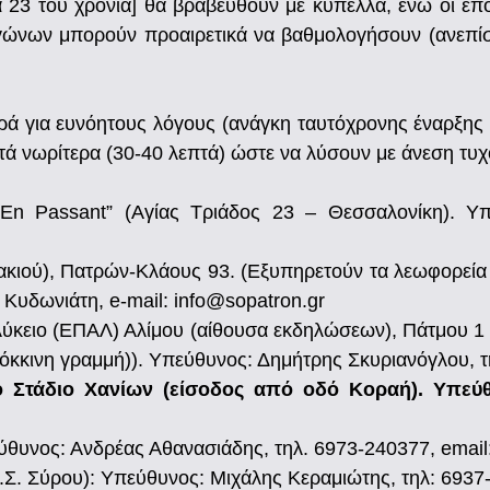
α 23 του χρόνια] θα βραβευθούν με κύπελλα, ενώ οι επ
γώνων μπορούν προαιρετικά να βαθμολογήσουν (ανεπίσ
ρά για ευνόητους λόγους (ανάγκη ταυτόχρονης έναρξης σ
τά νωρίτερα (30-40 λεπτά) ώστε να λύσουν με άνεση τυχ
n Passant” (Αγίας Τριάδος 23 – Θεσσαλονίκη). Υπε
ιού), Πατρών-Κλάους 93. (Εξυπηρετούν τα λεωφορεία 2
Κυδωνιάτη, e-mail: info@sopatron.gr
κειο (ΕΠΑΛ) Αλίμου (αίθουσα εκδηλώσεων), Πάτμου 1 
όκκινη γραμμή)). Υπεύθυνος: Δημήτρης Σκυριανόγλου, τ
 Στάδιο Χανίων (είσοδος από οδό Κοραή). Υπεύθυν
θυνος: Ανδρέας Αθανασιάδης, τηλ. 6973-240377, emai
. Σύρου): Υπεύθυνος: Μιχάλης Κεραμιώτης, τηλ: 6937-