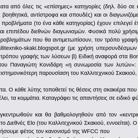
τα από όλες τις «επίσημες» κατηγορίες (δηλ. δύο σε 
 βοηθητικά, αντίστροφα και σπουδές) και οι διαγωνιζ
ροβλήματα (το ένα κάθε κατηγορίας) έχουν επιλεγεί έτ
ίναι επιπέδου διεθνών διαγωνισμών. Φυσικά πολύ χρήσι
προβλημάτων που θα αντιμετωπίσουν, τον τρόπο γραφή
allitexniko-skaki.blogspot.gr (με χρήση υπερσυνδέσμ
τρόπου γραφής των λύσεων β) Ειδική αναφορά στα Βοηθη
ου Παναγιώτη Κονιδάρη «η συνωμοσία των λυτών»: http
ιστημονικότερη παρουσίαση του Καλλιτεχνικού Σκακιού, 
 Ο κάθε λύτης τοποθετεί τις θέσεις στη σκακιέρα που τ
έλει, τα κομμάτια. Καταγράφει τις απαντήσεις σε ειδικό φ
κεντρωθούν και θα βαθμολογηθούν από τον «κεντρικ
ο Διεθνές Elo (του Καλλιτεχνικού Σκακιού, εννοείται)
υθήσουμε φέτος τον κανονισμό της WFCC που