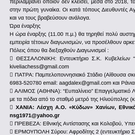
περιλαμβάνει όποιον δεν κλείσει, μέσα στο 2018, τ
στην πρώτη γυναίκα. Οι κατά τόπους Διευθυντές Α
και να τους βραβεύσουν ανάλογα.
Ώρα έναρξης
Η ώρα έναρξης (11.00 π.μ.) θα τηρηθεί πολύ αυστη
εμπειρία τέτοιων διαγωνισμών, να προσέλθουν αρκε
Πόλεις όπου θα διεξαχθούν Διαγωνισμοί :
 ΘΕΣΣΑΛΟΝΙΚΗ: Εντευκτήριο Σ.Κ. Κυβελείων “E
kiveliachess@gmail.com
 ΠΑΤΡΑ: Παμπελοποννησιακό Στάδιο (Αίθουσα σκακ
6983-520780 email: aagdalex@gmail.com και Ράνια 
 ΑΛΙΜΟΣ (ΑΘΗΝΑ): “Ευπαλίνειο” Επαγγελματικό Λύ
με τα πόδια από το σταθμό μετρό της Ηλιούπολης (κ

ΧΑΝΙΑ: Λέσχη Α.Ο. «Κύδων» Χανίων, Εθνικό
nsg1971@yahoo.gr
 ΠΡΕΒΕΖΑ: Εθνικής Αντίστασης και Κολοβού, Υπεύ
 ΕΡΜΟΥΠΟΛΗ Σύρου: Αφροδίτης 2 (εντευκτήριο Σ.Σ