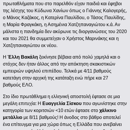
πρωταθλήματα που στο παρελθόν είχαν παιδιά και έφηβοι
της λέσχης του Κύδωνα Χανίων όπως ο Γιάννης Καλογερής,
ο Μάνος Καζάκος, η Κατερίνα Παυλίδου, ο Τάσος Παυλίδης,
η Μαρία Φραγκάκη, η Ασημένια Χατζηπαναγιώτου κ.ά. Αν
μάλιστα η πανδημία δεν ακύρωνε τις διοργανώσεις του 2020
και του 2021 θα συμμετείχαν ο Χρήστος Μαρινάκης και η
Χατζηπαναγιώτου εκ νέου.
Η
Έλλη Βακάλη
ξεκίνησε βέβαια από πολύ χαμηλά και ο
στόχος δεν ήταν άλλος από την απόκτηση σκακιστικών
εμπειριών υψηλού επιπέδου. Τελικά με 4/11 βαθμούς
κατετάγη στην αρχική της κατάταξη ενώ πήρε και 27
βαθμούς ΕΛΟ.
Στο ίδιο πρωτάθλημα η ελληνική αποστολή έφτασε σε μια
μεγάλη επιτυχία: Η
Ευαγγελία Σίσκου
που αγωνίστηκε στην
κατηγορία των κοριτσιών <10 ετών έφτασε στο
χάλκινο
μετάλλιο
με 8/11 βαθμούς! Η άνοδος στο βάθρο αποτελεί
ένα επίτευγμα για μια χώρα όπως η Ελλάδα που ανεβαίνει