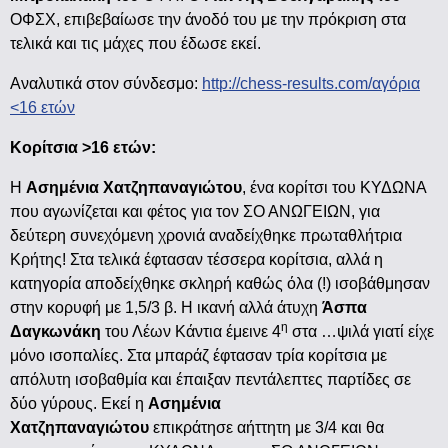
ΟΦΣΧ, επιβεβαίωσε την άνοδό του με την πρόκριση στα
τελικά και τις μάχες που έδωσε εκεί.
Αναλυτικά στον σύνδεσμο:
http://chess-results.com/αγόρια
<16 ετών
Κορίτσια >16 ετών:
Η
Ασημένια Χατζηπαναγιώτου
, ένα κορίτσι του ΚΥΔΩΝΑ
που αγωνίζεται και φέτος για τον ΣΟ ΑΝΩΓΕΙΩΝ, για
δεύτερη συνεχόμενη χρονιά αναδείχθηκε πρωταθλήτρια
Κρήτης! Στα τελικά έφτασαν τέσσερα κορίτσια, αλλά η
κατηγορία αποδείχθηκε σκληρή καθώς όλα (!) ισοβάθμησαν
στην κορυφή με 1,5/3 β. Η ικανή αλλά άτυχη
Άσπα
η
Δαγκωνάκη
του Λέων Κάντια έμεινε 4
στα …ψιλά γιατί είχε
μόνο ισοπαλίες. Στα μπαράζ έφτασαν τρία κορίτσια με
απόλυτη ισοβαθμία και έπαιξαν πεντάλεπτες παρτίδες σε
δύο γύρους. Εκεί η
Ασημένια
Χατζηπαναγιώτου
επικράτησε αήττητη με 3/4 και θα