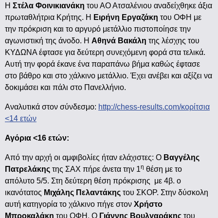
Η
Στέλα Φοινικιανάκη
του ΑΟ Ατσαλένιου αναδείχθηκε άξια
πρωταθλήτρια Κρήτης. Η
Ειρήνη Εργαζάκη
του ΟΦΗ με
την πρόκριση και το αργυρό μετάλλιο πιστοποίησε την
αγωνιστική της άνοδο. Η
Αθηνά Βακάλη
της λέσχης του
ΚΥΔΩΝΑ έφτασε για δεύτερη συνεχόμενη φορά στα τελικά.
Αυτή την φορά έκανε ένα παραπάνω βήμα καθώς έφτασε
στο βάθρο και στο χάλκινο μετάλλιο. Έχει ανέβει και αξίζει να
δοκιμάσει και πάλι στο Πανελλήνιο.
Αναλυτικά στον σύνδεσμο:
http://chess-results.com/κορίτσια
<14 ετών
Αγόρια <16 ετών:
Από την αρχή οι αμφιβολίες ήταν ελάχιστες: Ο
Βαγγέλης
η
Πατρελάκης
της ΣΑΧ πήρε άνετα την 1
θέση με το
απόλυτο 5/5. Στη δεύτερη θέση πρόκρισης με 4β. ο
ικανότατος
Μιχάλης Πελαντάκης
του ΣΚΟΡ. Στην δύσκολη
αυτή κατηγορία το χάλκινο πήγε στον
Χρήστο
Μπροκαλάκη
του ΟΦΗ. Ο
Γιάννης Βουλγαράκης
του