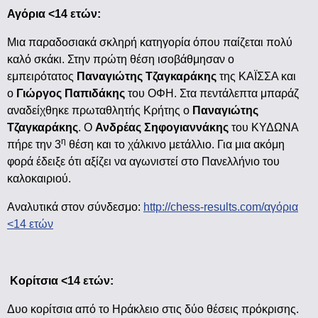
Αγόρια <14 ετών:
Μια παραδοσιακά σκληρή κατηγορία όπου παίζεται πολύ
καλό σκάκι. Στην πρώτη θέση ισοβάθμησαν ο
εμπειρότατος
Παναγιώτης Τζαγκαράκης
της ΚΑΪΣΣΑ και
ο
Γιώργος Παπιδάκης
του ΟΦΗ. Στα πεντάλεπτα μπαράζ
αναδείχθηκε πρωταθλητής Κρήτης ο
Παναγιώτης
Τζαγκαράκης
. Ο
Ανδρέας Σηφογιαννάκης
του ΚΥΔΩΝΑ
η
πήρε την 3
θέση και το χάλκινο μετάλλιο. Για μια ακόμη
φορά έδειξε ότι αξίζει να αγωνιστεί στο Πανελλήνιο του
καλοκαιριού.
Αναλυτικά στον σύνδεσμο:
http://chess-results.com/αγόρια
<14 ετών
Κορίτσια <14 ετών:
Δυο κορίτσια από το Ηράκλειο στις δύο θέσεις πρόκρισης.