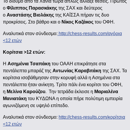
Το δίδυμο από τα Χανιά τώρα απλώς άλλαξε θέσεις. Πρώτος
ο
Φίλιππος Παρασκάκης
της ΣΑΧ και δεύτερος
ο
Αναστάσης Βιολάκης
της ΚΑΪΣΣΑ πήραν τις δυο
προκρίσεις. Στο βάθρο και ο
Νίκος Καζάκος
του ΟΦΗ.
Αναλυτικά στον σύνδεσμο:
http://chess-results.com/αγόρια
<12 ετών
Κορίτσια >12 ετών:
Η
Ασημένια Τσαπάκη
του ΟΑΑΗ επικράτησε στα
πεντάλεπτα μπαράζ της
Αντωνίας Καραβιτάκη
της ΣΑΧ. Τα
κορίτσια ισοβάθμησαν στην κορυφή αλλά η Ασημένια στα
πεντάλεπτα ήταν ανίκητη. Τρίτο πάλι ένα κορίτσι του ΟΦΗ,
η
Μελίνα Καρούζου
. Την τετράδα έκλεισε η
Μαριαλένα
Μανιατάκη
του ΚΥΔΩΝΑ η οποία πήρε πολύτιμη εμπειρία
αγωνιζόμενη σε υψηλό επίπεδο.
Αναλυτικά στον σύνδεσμο:
http://chess-results.com/κορίτσια
<12 ετών