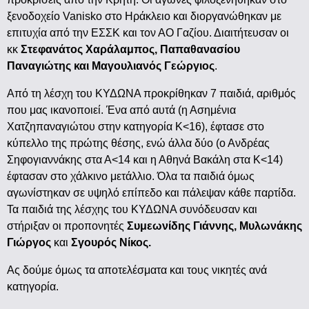
ξενοδοχείο Vanisko στο Ηράκλειο και διοργανώθηκαν με
επιτυχία από την ΕΣΣΚ και τον ΑΟ Γαζίου. Διαιτήτευσαν οι
κκ
Στεφανάτος Χαράλαμπος, Παπαθανασίου
Παναγιώτης και Μαγουλιανός Γεώργιος
.
Από τη λέσχη του ΚΥΔΩΝΑ προκρίθηκαν 7 παιδιά, αριθμός
που μας ικανοποιεί. Ένα από αυτά (η Ασημένια
Χατζηπαναγιώτου στην κατηγορία Κ<16), έφτασε στο
κύπελλο της πρώτης θέσης, ενώ άλλα δύο (ο Ανδρέας
Σηφογιαννάκης στα Α<14 και η Αθηνά Βακάλη στα Κ<14)
έφτασαν στο χάλκινο μετάλλιο. Όλα τα παιδιά όμως
αγωνίστηκαν σε υψηλό επίπεδο και πάλεψαν κάθε παρτίδα.
Τα παιδιά της λέσχης του ΚΥΔΩΝΑ συνόδευσαν και
στήριξαν οι προπονητές
Συμεωνίδης Γιάννης, Μυλωνάκης
Γιώργος
και
Σγουρός Νίκος.
Ας δούμε όμως τα αποτελέσματα και τους νικητές ανά
κατηγορία.