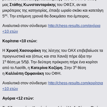
μας
Στάθης Κωνστανταράκης
του ΟΦΣΧ, αν και
μικρότερος της κατηγορίας, έπαιξε ωραίο σκάκι και κατετάγη
ος
5
. Την επόμενη χρονιά θα δοκιμάσει πιο έμπειρος.
Αναλυτικά στον σύνδεσμο:
http://chess-results.com/αγόρια
<10 ετών
Κορίτσια <10 ετών:
Η
Χρυσή Χασουράκη
της λέσχης του ΟΑΧ επιβεβαίωσε τα
προγνωστικά και (όπως και στα Χανιά) πήρε άξια την
η
1
θέση με 5/5β. Την δεύτερη πρόκριση πήρε ένα κορίτσι
η
από το Λασίθι, η
Κατερίνα Κοζύρη
. Στην 3
θέση
η
Καλλιόπη Ορφανάκη
του ΟΦΗ.
Αναλυτικά στον σύνδεσμο:
http://chess-results.com/κορίτσια
<10 ετών
Αγόρια <12 ετών: