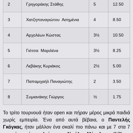
2
Γρηγοράκης Στάθης
5
12.50
3
Χατζηπαναγιώτου Ασημένια
4
8.50
4
Αρχολέων Κώστας
3½
10.50
5
Γιότσα Μαριλένα
3½
8.25
6
Λεβάκης Κυριάκος
2½
5.00
7
Παπαμιχαήλ Παναγιώτης
2
3.50
8
Συμιανάκης Γιώργος
½
1.75
Το τρίτο τουρνουά ήταν open και πήραν μέρος μικρά παιδιά
χωρίς εμπειρία. Ένα από αυτά βέβαια, ο
Παντελής
Γκόγκας
, ήταν μάλλον ένα σκαλί πιο πάνω και με 7 στα 7