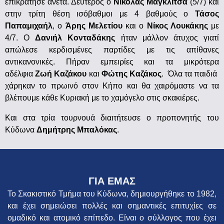
επικράτησε άνετα. Δεύτερος ο
Νικόλας Μάγκλιτσα
(5/7) και
στην τρίτη θέση ισόβαθμοι με 4 βαθμούς ο
Τάσος
Παπαμιχαήλ
, ο
Άρης Μελετίου
και ο
Νίκος Λουκάκης
με
4/7. Ο
Δανιήλ Κονταδάκης
ήταν μάλλον άτυχος γιατί
απώλεσε κερδισμένες παρτίδες με τις απίθανες
αντικανονικές. Πήραν εμπειρίες και τα μικρότερα
αδέλφια
Ζωή Καζάκου
και
Φώτης Καζάκος
. Όλα τα παιδιά
χάρηκαν το πρωινό στον Κήπο και θα χαιρόμαστε να τα
βλέπουμε κάθε Κυριακή με το χαμόγελο στις σκακιέρες.
Και στα τρία τουρνουά διαιτήτευσε ο προπονητής του
Κύδωνα
Δημήτρης Μπαλόκας
.
ΓΙΑ ΕΜΑΣ
Το Σκακιστικό Τμήμα του Κύδωνα, δημιουργήθηκε το 1982,
και έχει σημειώσει πολλές και σημαντικές επιτυχίες σε
ομαδικό και ατομικό επίπεδο. Είναι ο σύλλογος που έχει