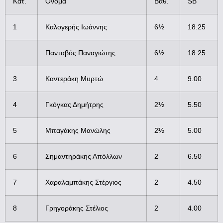
Κατ.
Όνομα
Βαθ.
SB
1
Καλογερής Ιωάννης
6½
18.25
Πανταβός Παναγιώτης
6½
18.25
3
Καντεράκη Μυρτώ
4
9.00
4
Γκόγκας Δημήτρης
2½
5.50
5
Μπαγάκης Μανώλης
2½
5.00
6
Σημαντηράκης Απόλλων
2
6.50
7
Χαραλαμπάκης Στέργιος
2
4.50
8
Γρηγοράκης Στέλιος
2
4.00