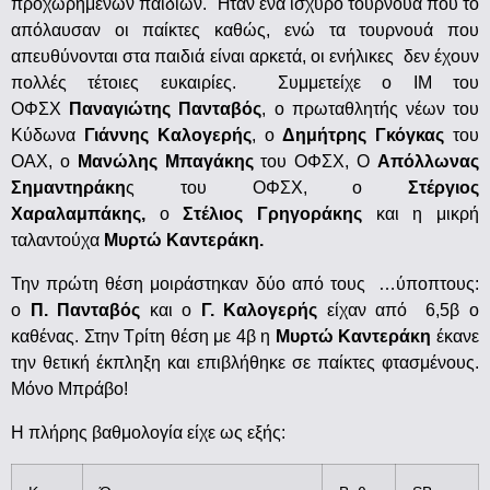
προχωρημένων παιδιών. Ήταν ένα ισχυρό τουρνουά που το
απόλαυσαν οι παίκτες καθώς, ενώ τα τουρνουά που
απευθύνονται στα παιδιά είναι αρκετά, οι ενήλικες δεν έχουν
πολλές τέτοιες ευκαιρίες. Συμμετείχε ο ΙΜ του
ΟΦΣΧ
Παναγιώτης Πανταβός
, ο πρωταθλητής νέων του
Κύδωνα
Γιάννης Καλογερής
, ο
Δημήτρης Γκόγκας
του
ΟΑΧ, ο
Μανώλης Μπαγάκης
του ΟΦΣΧ, Ο
Απόλλωνας
Σημαντηράκη
ς του ΟΦΣΧ, ο
Στέργιος
Χαραλαμπάκης,
ο
Στέλιος Γρηγοράκης
και η μικρή
ταλαντούχα
Μυρτώ Καντεράκη.
Την πρώτη θέση μοιράστηκαν δύο από τους …ύποπτους:
ο
Π. Πανταβός
και ο
Γ. Καλογερής
είχαν από 6,5β ο
καθένας. Στην Τρίτη θέση με 4β η
Μυρτώ Καντεράκη
έκανε
την θετική έκπληξη και επιβλήθηκε σε παίκτες φτασμένους.
Μόνο Μπράβο!
Η πλήρης βαθμολογία είχε ως εξής: